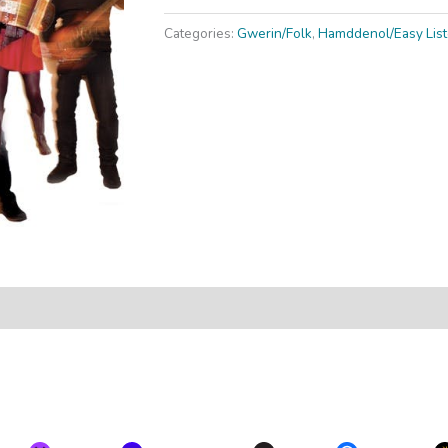
y
Gorllewin
Categories:
Gwerin/Folk
,
Hamddenol/Easy List
quantity