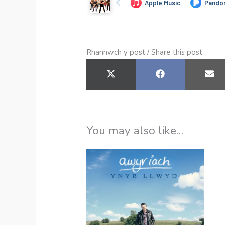
Rhannwch y post / Share this post:
SHARE
SHARE
SH
ON
ON
ON
X
FACEBOOK
E-
(TWITTER)
MA
You may also like…