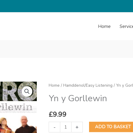
Home
Servic
Home
/
Hamddenol/Easy Listening
/ Yn y Gor
Yn y Gorllewin
£
9.99
Yn
-
+
ADD TO BASKET