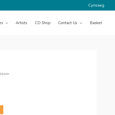
Cymraeg
es
Artists
CD Shop
Contact Us
Basket
llewin