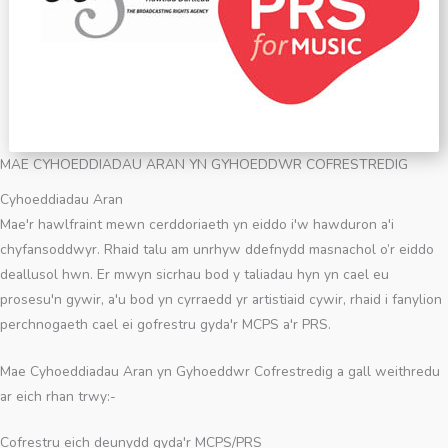
MAE CYHOEDDIADAU ARAN YN GYHOEDDWR COFRESTREDIG
Cyhoeddiadau Aran
Mae'r hawlfraint mewn cerddoriaeth yn eiddo i'w hawduron a'i
chyfansoddwyr. Rhaid talu am unrhyw ddefnydd masnachol o’r eiddo
deallusol hwn. Er mwyn sicrhau bod y taliadau hyn yn cael eu
prosesu'n gywir, a'u bod yn cyrraedd yr artistiaid cywir, rhaid i fanylion
perchnogaeth cael ei gofrestru gyda'r MCPS a'r PRS.
Mae Cyhoeddiadau Aran yn Gyhoeddwr Cofrestredig a gall weithredu
ar eich rhan trwy:-
Cofrestru eich deunydd gyda'r MCPS/PRS