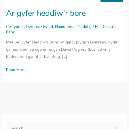
Ar gyfer heddiw’r bore
Crefyddol
,
Gwerin
,
Gwlad
,
Hamddenol
,
Nadolig
/
Phil Gas a’r
Band
Mae ‘Ar Gyfer Heddiw’r Bore’ yn garol plygain Gymraeg, gyda’r
geiriau wedi eu sgwennu gan David Hughes (Eos Iâl) yn y
bedwaredd ganrif ar bymtheg. […]
Ar
Read More »
gyfer
heddiw’r
bore
S