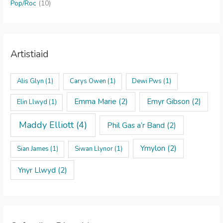
Pop/Roc
(10)
Artistiaid
Alis Glyn
(1)
Carys Owen
(1)
Dewi Pws
(1)
Emma Marie
(2)
Emyr Gibson
(2)
Elin Llwyd
(1)
Maddy Elliott
(4)
Phil Gas a’r Band
(2)
Ymylon
(2)
Sian James
(1)
Siwan Llynor
(1)
Ynyr Llwyd
(2)