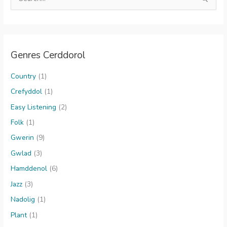
e
a
r
c
Genres Cerddorol
h
f
Country
(1)
o
Crefyddol
(1)
r
Easy Listening
(2)
:
Folk
(1)
Gwerin
(9)
Gwlad
(3)
Hamddenol
(6)
Jazz
(3)
Nadolig
(1)
Plant
(1)