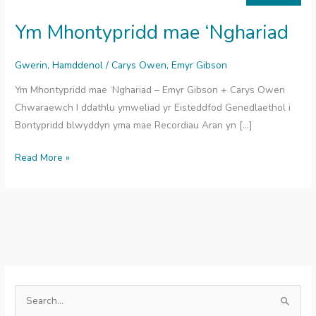
Ym Mhontypridd mae ‘Nghariad
Gwerin
,
Hamddenol
/
Carys Owen
,
Emyr Gibson
Ym Mhontypridd mae ‘Nghariad – Emyr Gibson + Carys Owen
Chwaraewch I ddathlu ymweliad yr Eisteddfod Genedlaethol i
Bontypridd blwyddyn yma mae Recordiau Aran yn […]
Ym
Read More »
Mhontypridd
mae
‘Nghariad
S
e