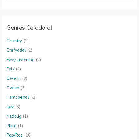
a
r
c
Genres Cerddorol
h
f
Country
(1)
o
Crefyddol
(1)
r
Easy Listening
(2)
:
Folk
(1)
Gwerin
(9)
Gwlad
(3)
Hamddenol
(6)
Jazz
(3)
Nadolig
(1)
Plant
(1)
Pop/Roc
(10)