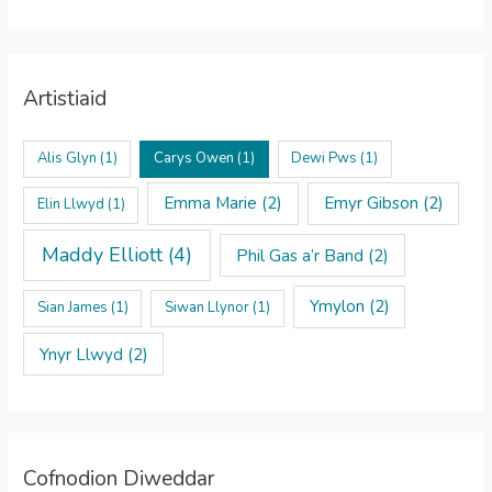
Artistiaid
Alis Glyn
(1)
Carys Owen
(1)
Dewi Pws
(1)
Emma Marie
(2)
Emyr Gibson
(2)
Elin Llwyd
(1)
Maddy Elliott
(4)
Phil Gas a’r Band
(2)
Ymylon
(2)
Sian James
(1)
Siwan Llynor
(1)
Ynyr Llwyd
(2)
Cofnodion Diweddar