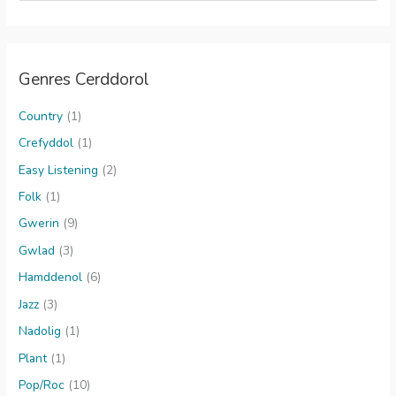
a
r
c
Genres Cerddorol
h
f
Country
(1)
o
Crefyddol
(1)
r
Easy Listening
(2)
:
Folk
(1)
Gwerin
(9)
Gwlad
(3)
Hamddenol
(6)
Jazz
(3)
Nadolig
(1)
Plant
(1)
Pop/Roc
(10)