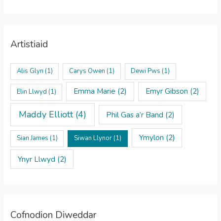
Artistiaid
Alis Glyn
(1)
Carys Owen
(1)
Dewi Pws
(1)
Emma Marie
(2)
Emyr Gibson
(2)
Elin Llwyd
(1)
Maddy Elliott
(4)
Phil Gas a’r Band
(2)
Ymylon
(2)
Sian James
(1)
Siwan Llynor
(1)
Ynyr Llwyd
(2)
Cofnodion Diweddar