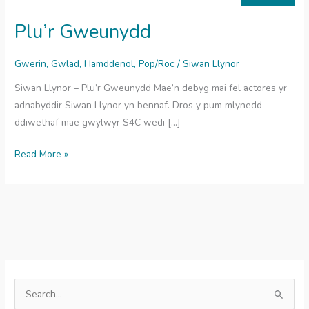
Plu’r Gweunydd
Gwerin
,
Gwlad
,
Hamddenol
,
Pop/Roc
/
Siwan Llynor
Siwan Llynor – Plu’r Gweunydd Mae’n debyg mai fel actores yr
adnabyddir Siwan Llynor yn bennaf. Dros y pum mlynedd
ddiwethaf mae gwylwyr S4C wedi […]
Plu’r
Read More »
Gweunydd
S
e