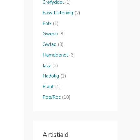
o
Crefyddol
(1)
r
Easy Listening
(2)
:
Folk
(1)
Gwerin
(9)
Gwlad
(3)
Hamddenol
(6)
Jazz
(3)
Nadolig
(1)
Plant
(1)
Pop/Roc
(10)
Artistiaid