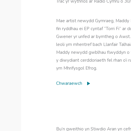
Trac yr wythnos ar Radio Cymru o 30
Mae artist newydd Gymraeg, Maddy El
fin ryddhau ei EP cyntaf “Torri Fi” ar 
Gwener yr unfed ar bymtheg o Awst.
leoli ym mhentref bach Llanfair Talha
Maddy newydd gwblhau flwyddyn o 
y diwydiant cerddoriaeth fel rhan o’i 
ym Mhrifysgol Efrog.
Chwaraewch
Bu’n gweithio yn Stiwdio Aran yn cefnog