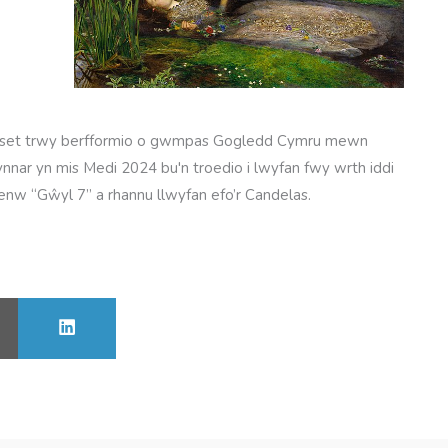
 set trwy berfformio o gwmpas Gogledd Cymru mewn
 gynnar yn mis Medi 2024 bu'n troedio i lwyfan fwy wrth iddi
w “Gŵyl 7” a rhannu llwyfan efo’r Candelas.
ARE
SHARE
ON
AIL
LINKEDIN