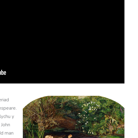
eriad
espeare.
lychu y
 John
edd man