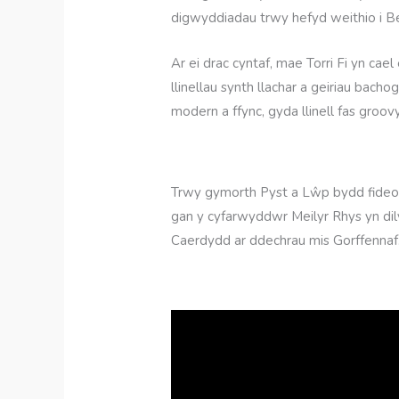
digwyddiadau trwy hefyd weithio i B
Ar ei drac cyntaf, mae Torri Fi yn ca
llinellau synth llachar a geiriau bach
modern a ffync, gyda llinell fas groovy
Trwy gymorth Pyst a Lŵp bydd fideo ar 
gan y cyfarwyddwr Meilyr Rhys yn dily
Caerdydd ar ddechrau mis Gorffennaf