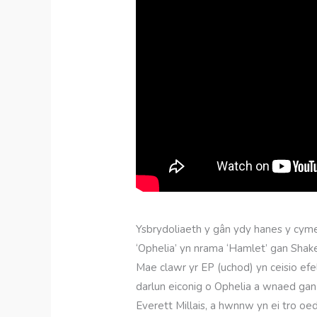
Ysbrydoliaeth y gân ydy hanes y cym
‘Ophelia’ yn nrama ‘Hamlet’ gan Shak
Mae clawr yr EP (uchod) yn ceisio efe
darlun eiconig o Ophelia a wnaed gan
Everett Millais, a hwnnw yn ei tro o