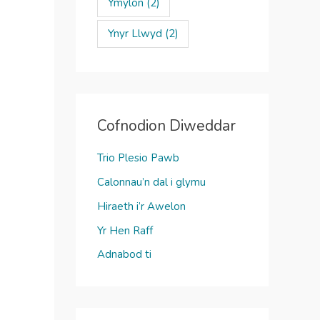
Ymylon
(2)
Ynyr Llwyd
(2)
Cofnodion Diweddar
Trio Plesio Pawb
Calonnau’n dal i glymu
Hiraeth i’r Awelon
Yr Hen Raff
Adnabod ti