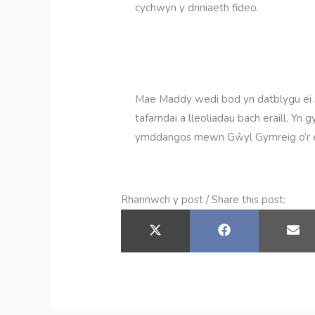
cychwyn y driniaeth fideo.
Mae Maddy wedi bod yn datblygu ei
tafarndai a lleoliadau bach eraill. Yn
ymddangos mewn Gŵyl Gymreig o’r en
Rhannwch y post / Share this post:
SHARE
SHARE
SH
ON
ON
ON
X
FACEBOOK
EM
(TWITTER)