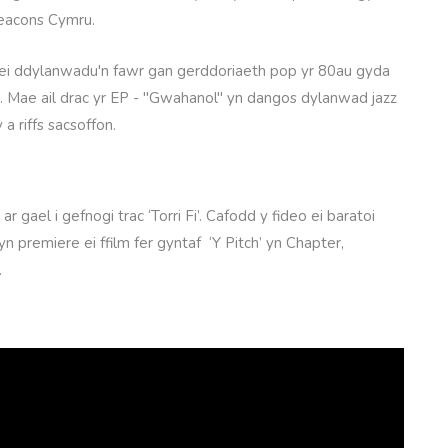
eacons Cymru.
el ei ddylanwadu'n fawr gan gerddoriaeth pop yr 80au gyda
og. Mae ail drac yr EP - "Gwahanol" yn dangos dylanwad jazz
 a riffs sacsoffon.
gael i gefnogi trac ‘Torri Fi’. Cafodd y fideo ei baratoi
n premiere ei ffilm fer gyntaf ‘Y Pitch’ yn Chapter,
.