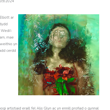
/09/2024
liott ar
ddydd
 Wedi’i
iarn, mae
weithio yn
radd cerdd
i artistiaid eraill fel Alis Glyn ac yn ennill profiad o gynnal