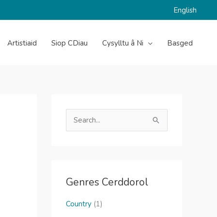
English
Artistiaid
Siop CDiau
Cysylltu â Ni
Basged
S
e
a
r
c
Genres Cerddorol
h
f
Country
(1)